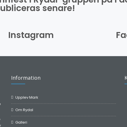
ubliceras senare!
Instagram
Fa
Information
Upplev Mark
e
Om Rydal
e
Galleri
y