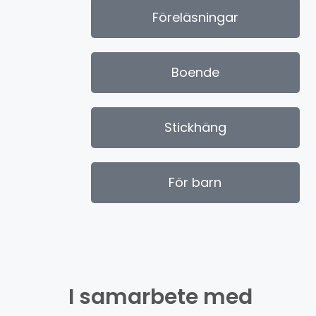
Föreläsningar
Boende
Stickhäng
För barn
I samarbete med