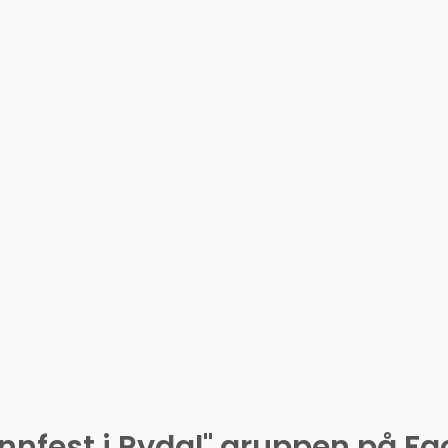
innfest i Rydal" gruppen på F