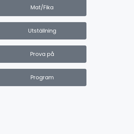
Mat/Fika
Utställning
Prova på
Program