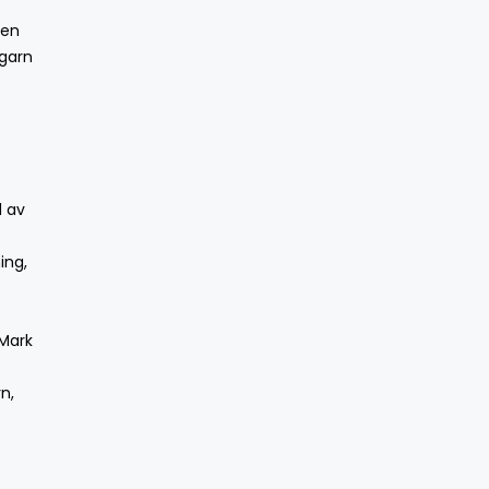
 en
 garn
d av
ing,
 Mark
e
n,