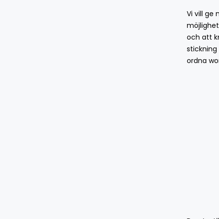
Vi vill g
möjlighet
och att 
stickning
ordna wor