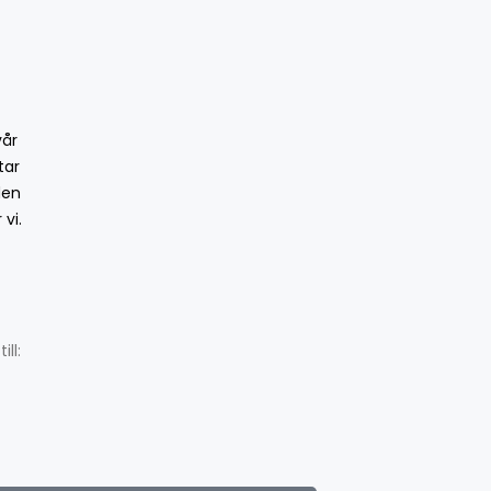
vår
tar
den
vi.
ll: