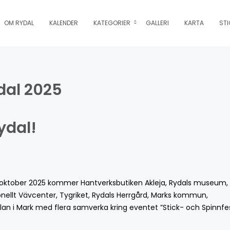
OM RYDAL
KALENDER
KATEGORIER
GALLERI
KARTA
STI
ydal 2025
ydal!
2 oktober 2025 kommer Hantverksbutiken Akleja, Rydals museum,
onellt Vävcenter, Tygriket, Rydals Herrgård, Marks kommun,
an i Mark med flera samverka kring eventet ”Stick- och Spinnfes