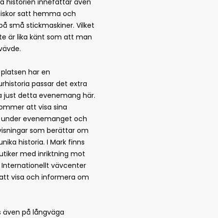
la historien innefattar även
iskor satt hemma och
på små stickmaskiner. Vilket
te är lika känt som att man
vävde.
 platsen har en
urhistoria passar det extra
a just detta evenemang här.
ommer att visa sina
 under evenemanget och
visningar som berättar om
nika historia. I Mark finns
tiker med inriktning mot
. Internationellt vävcenter
tt visa och informera om
s även på långväga