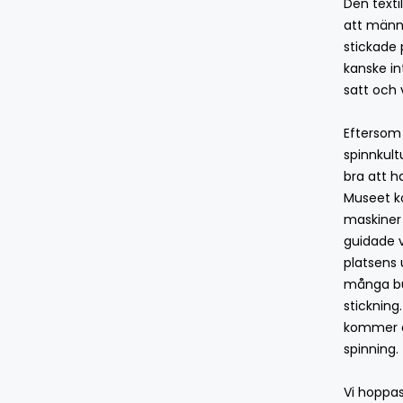
Den texti
att männ
stickade 
kanske in
satt och 
Eftersom
spinnkult
bra att h
Museet k
maskiner
guidade 
platsens u
många bu
stickning
kommer a
spinning.
Vi hoppa