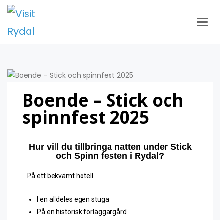
Växla
navig
Boende – Stick och
spinnfest 2025
Hur vill du tillbringa natten under Stick
och Spinn festen i Rydal?
På ett bekvämt hotell
I en alldeles egen stuga
På en historisk förläggargård