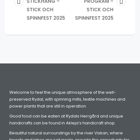
STICKHÄNG –
PROGRAM –
STICK OCH
STICK OCH
SPINNFEST 2025
SPINNFEST 2025
Welcome to feel the unique atmosphere of the well-
preserved Rydal, with spinning mills, textile machines and
power plants that are still in operation.
Good food can be eaten at Rydals Herrgård and unique
handicrafts can be found in Akleja’s handicraft shop.
Beautiful natural surroundings by the river Viskan, where
forests and lakes are just inside, provide the opportunity for