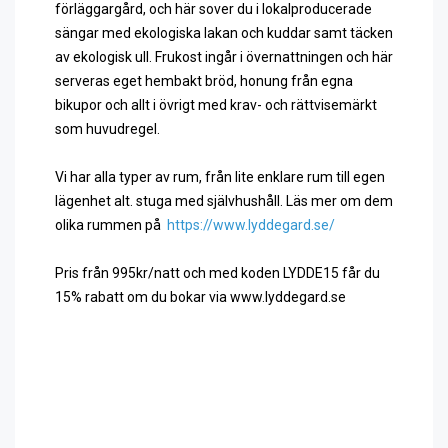
förläggargård, och här sover du i lokalproducerade
sängar med ekologiska lakan och kuddar samt täcken
av ekologisk ull. Frukost ingår i övernattningen och här
serveras eget hembakt bröd, honung från egna
bikupor och allt i övrigt med krav- och rättvisemärkt
som huvudregel.
Vi har alla typer av rum, från lite enklare rum till egen
lägenhet alt. stuga med självhushåll. Läs mer om dem
olika rummen på
https://www.lyddegard.se/
Pris från 995kr/natt och med koden LYDDE15 får du
15% rabatt om du bokar via www.lyddegard.se