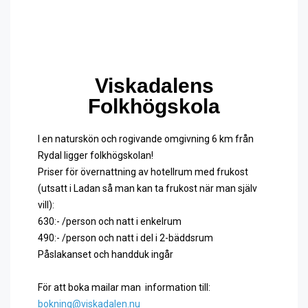
Viskadalens
Folkhögskola
I en naturskön och rogivande omgivning 6 km från
Rydal ligger folkhögskolan!
Priser för övernattning av hotellrum med frukost
(utsatt i Ladan så man kan ta frukost när man själv
vill):
630:- /person och natt i enkelrum
490:- /person och natt i del i 2-bäddsrum
Påslakanset och handduk ingår
För att boka mailar man information till:
bokning@viskadalen.nu